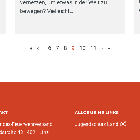
vernetzen, um etwas in der Welt zu
bewegen? Vielleicht…
...
«
‹
6
7
8
9
10
11
›
»
(aktuell)
AKT
ALLGEMEINE LINKS
andes-Feuerwehrverband
Jugendschutz Land OÖ
dstraße 43 - 4021 Linz