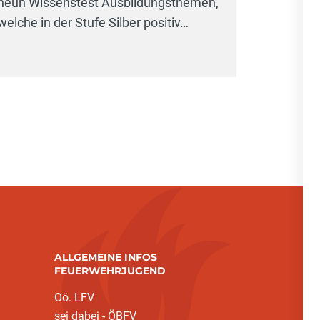
neun Wissenstest Ausbildungsthemen,
welche in der Stufe Silber positiv…
ALLGEMEINE INFOS
FEUERWEHRJUGEND
Oö. LFV
sei dabei - ÖBFV